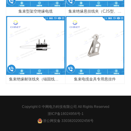
集束型架空绝缘电缆
集束绝缘悬挂线夹（CJS型、JCG型）
集束绝缘耐张线夹（锚固线夹（JNS型）（等同型号：US、NES、NXJ）
集束电缆金具专用悬挂件
Copyright © 中网电力科技有限公司 All Rights Reserved
浙ICP备18024956号-1
浙公网安备 33038202002456号