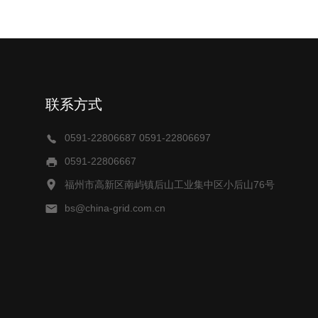
联系方式
0591-22806687 0591-22806697
0591-22806667
福州市高新区南屿镇后山工业集中区小后山76号
bs@china-grid.com.cn