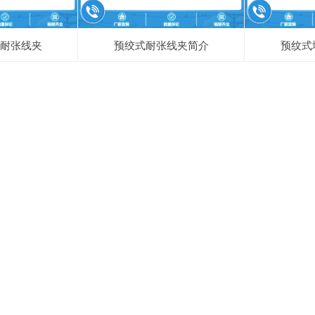
耐张线夹
预绞式耐张线夹简介
预纹式